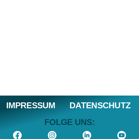
Telefon: +49 172 2118641
info@red-shark-advertising.de
BÜRO MINDELHEIM
Maximilianstraße 71
87719 Mindelheim
Telefon: +49 8261 5027930
fg@red-shark-advertising.de
IMPRESSUM
DATENSCHUTZ
FOLGE UNS: